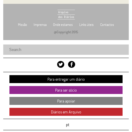
Missão
Imprensa
Onde estamos
Links úteis
Contactos
@Copyright 2015
Para entregar um diário
Para ser sócio
Para apoiar
Diários em Arquivo
pt