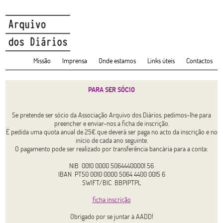
Missão
Imprensa
Onde estamos
Links úteis
Contactos
PARA SER SÓCIO
Se pretende ser sócio da Associação Arquivo dos Diários, pedimos-lhe para
preencher e enviar-nos a ficha de inscrição.
É pedida uma quota anual de 25€ que deverá ser paga no acto da inscrição e no
início de cada ano seguinte.
O pagamento pode ser realizado por transferência bancária para a conta:
NIB 0010 0000 50644400001 56
IBAN PT50 0010 0000 5064 4400 0015 6
SWIFT/BIC BBPIPTPL
ficha inscrição
Obrigado por se juntar à AADD!