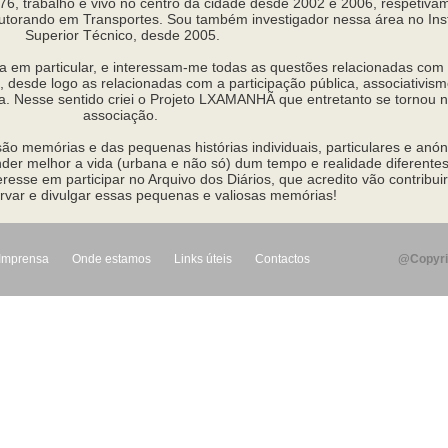
6, trabalho e vivo no centro da cidade desde 2002 e 2006, respetiva
utorando em Transportes. Sou também investigador nessa área no Inst
Superior Técnico, desde 2005.
a em particular, e interessam-me todas as questões relacionadas com 
, desde logo as relacionadas com a participação pública, associativism
na. Nesse sentido criei o Projeto LXAMANHÃ que entretanto se tornou
associação.
o memórias e das pequenas histórias individuais, particulares e anó
der melhor a vida (urbana e não só) dum tempo e realidade diferente
resse em participar no Arquivo dos Diários, que acredito vão contribui
ervar e divulgar essas pequenas e valiosas memórias!
Imprensa
Onde estamos
Links úteis
Contactos
@Copyri