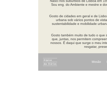
Nasci nos subúrbios de Lisboa em 197
Sou eng. do Ambiente e mestre e do
Gosto de cidades em geral e de Lisbo
urbana sob vários pontos de vista
sustentabilidade e mobilidade urba
Gosto também muito de tudo o que sã
que, juntas, nos permitem compreen
nossos. É daqui que surge o meu inte
resgatar, pres
Missão