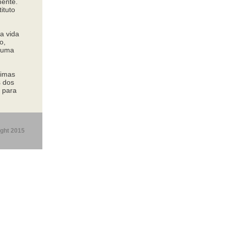
mente.
ituto
a vida
o,
 numa
nimas
s dos
r para
ght 2015