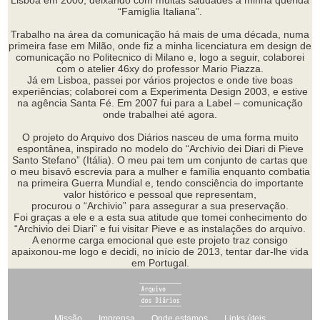
Lisboa em 2000, deixando com muitas saudades a minha querida
“Famiglia Italiana”.
Trabalho na área da comunicação há mais de uma década, numa
primeira fase em Milão, onde fiz a minha licenciatura em design de
comunicação no Politecnico di Milano e, logo a seguir, colaborei
com o atelier 46xy do professor Mario Piazza.
Já em Lisboa, passei por vários projectos e onde tive boas
experiências; colaborei com a Experimenta Design 2003, e estive
na agência Santa Fé. Em 2007 fui para a Label – comunicação
onde trabalhei até agora.
O projeto do Arquivo dos Diários nasceu de uma forma muito
espontânea, inspirado no modelo do “Archivio dei Diari di Pieve
Santo Stefano” (Itália). O meu pai tem um conjunto de cartas que
o meu bisavô escrevia para a mulher e família enquanto combatia
na primeira Guerra Mundial e, tendo consciência do importante
valor histórico e pessoal que representam,
procurou o “Archivio” para assegurar a sua preservação.
Foi graças a ele e a esta sua atitude que tomei conhecimento do
“Archivio dei Diari” e fui visitar Pieve e as instalações do arquivo.
A enorme carga emocional que este projeto traz consigo
apaixonou-me logo e decidi, no início de 2013, tentar dar-lhe vida
em Portugal.
Missão
Imprensa
Onde estamos
Links úteis