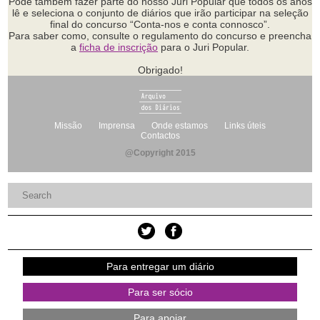
Pode também fazer parte do nosso Juri Popular que todos os anos
lê e seleciona o conjunto de diários que irão participar na seleção
final do concurso “Conta-nos e conta connosco”.
Para saber como, consulte o regulamento do concurso e preencha
a
ficha de inscrição
para o Juri Popular.
Obrigado!
Missão
Imprensa
Onde estamos
Links úteis
Contactos
@Copyright 2015
Para entregar um diário
Para ser sócio
Para apoiar